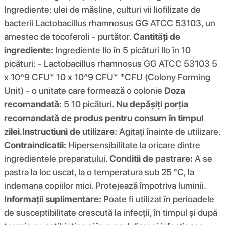
Ingrediente: ulei de măsline, culturi vii liofilizate de
bacterii Lactobacillus rhamnosus GG ATCC 53103, un
amestec de tocoferoli - purtător.
Cantități de
ingrediente:
Ingrediente Ilo în 5 picături Ilo în 10
picături: - Lactobacillus rhamnosus GG ATCC 53103 5
x 10^9 CFU* 10 x 10^9 CFU* *CFU (Colony Forming
Unit) - o unitate care formează o colonie
Doza
recomandată:
5 10 picături.
Nu depășiți porția
recomandată de produs pentru consum în timpul
zilei.
Instructiuni de utilizare:
Agitați înainte de utilizare.
Contraindicatii:
Hipersensibilitate la oricare dintre
ingredientele preparatului.
Conditii de pastrare:
A se
pastra la loc uscat, la o temperatura sub 25 °C, la
indemana copiilor mici. Protejează împotriva luminii.
Informații suplimentare:
Poate fi utilizat în perioadele
de susceptibilitate crescută la infecții, în timpul și după