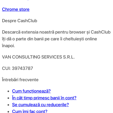
Chrome store
Despre CashClub
Descarcă extensia noastră pentru browser și CashClub
îți dă o parte din banii pe care îi cheltuiești online
înapoi.
VAN CONSULTING SERVICES S.R.L.
CUI: 39743787
Întrebări frecvente
Cum funcționează?
În cât timp primesc banii în cont?
Se cumulează cu reducerile?
Cum îmi fac cont?