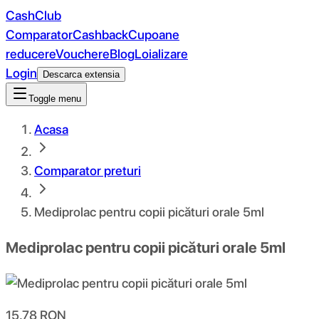
CashClub
Comparator
Cashback
Cupoane
reducere
Vouchere
Blog
Loializare
Login
Descarca extensia
Toggle menu
Acasa
Comparator preturi
Mediprolac pentru copii picături orale 5ml
Mediprolac pentru copii picături orale 5ml
15.78
RON