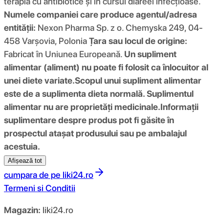
terapia cu antibiotice și în cursul diareei infecțioase.
Numele companiei care produce agentul/adresa
entității:
Nexon Pharma Sp. z o. Chemyska 249, 04-
458 Varşovia, Polonia
Țara sau locul de origine:
Fabricat în Uniunea Europeană.
Un supliment
alimentar (aliment) nu poate fi folosit ca înlocuitor al
unei diete variate.
Scopul unui supliment alimentar
este de a suplimenta dieta normală. Suplimentul
alimentar nu are proprietăți medicinale.
Informații
suplimentare despre produs pot fi găsite în
prospectul atașat produsului sau pe ambalajul
acestuia.
Afișează tot
cumpara de pe
liki24.ro
Termeni si Conditii
Magazin:
liki24.ro