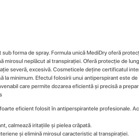
 sub forma de spray. Formula unică MediDry oferă protecție
ină mirosul neplăcut al transpirației. Oferă protecție de lun
ie severă, excesivă. Cosmeticele deține certificatul inter
usă la minimum. Efectul folosirii unui antiperspirant este 
venabil care permite dozarea eficientă și precisă a prepar
s
oarte eficient folosit în antiperspirantele profesionale. A
t, calmează iritațiile și pielea crăpată.
teriene și elimină mirosul caracteristic al transpirației.