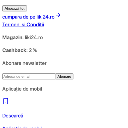
Afișează tot
cumpara de pe
liki24.ro
Termeni si Conditii
Magazin:
liki24.ro
Cashback:
2 %
Abonare newsletter
Abonare
Aplicație de mobil
Descarcă