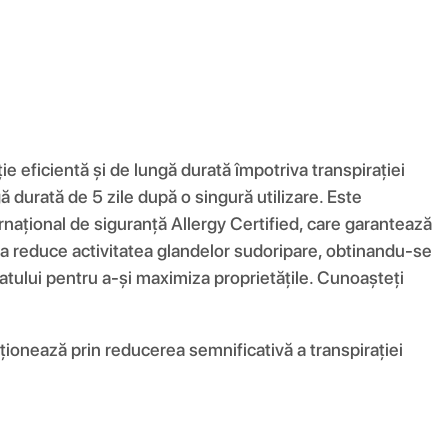
 eficientă și de lungă durată împotriva transpirației
gă durată de 5 zile după o singură utilizare. Este
național de siguranță Allergy Certified, care garantează
de a reduce activitatea glandelor sudoripare, obtinandu-se
atului pentru a-și maximiza proprietățile. Cunoașteți
cționează prin reducerea semnificativă a transpirației