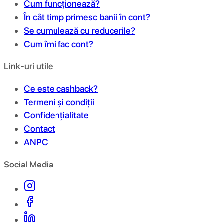
Cum funcționează?
În cât timp primesc banii în cont?
Se cumulează cu reducerile?
Cum îmi fac cont?
Link-uri utile
Ce este cashback?
Termeni și condiții
Confidențialitate
Contact
ANPC
Social Media