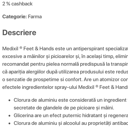
2 %
cashback
Categorie:
Farma
Descriere
Medixil ® Feet & Hands este un antiperspirant specializat
excesive a mâinilor și picioarelor și, în același timp, elim
recomandat pentru pielea normală predispusă la transpiraț
că apariția alergiilor după utilizarea produsului este red
o senzatie de prospetime si confort. Are un atomizor con
efectele ingredientelor spray-ului Medixil ® Feet & Hand
Clorura de aluminiu este considerată un ingredient f
secretate de glandele de pe picioare și mâini.
Glicerina are un efect puternic hidratant și regeneran
Clorura de aluminiu și alcoolul au proprietăți antibac