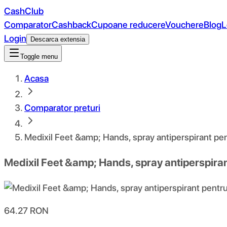
CashClub
Comparator
Cashback
Cupoane reducere
Vouchere
Blog
L
Login
Descarca extensia
Toggle menu
Acasa
Comparator preturi
Medixil Feet &amp; Hands, spray antiperspirant pent
Medixil Feet &amp; Hands, spray antiperspirant
64.27
RON