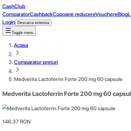
CashClub
Comparator
Cashback
Cupoane reducere
Vouchere
Blog
L
Login
Descarca extensia
Toggle menu
Acasa
Comparator preturi
Medverita Lactoferrin Forte 200 mg 60 capsule
Medverita Lactoferrin Forte 200 mg 60 capsu
146.37
RON