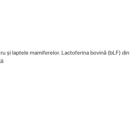
tru și laptele mamiferelor. Lactoferina bovină (bLF) din
jă