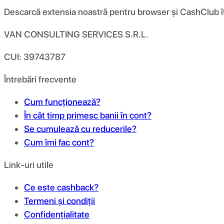
Descarcă extensia noastră pentru browser și CashClub îți d
VAN CONSULTING SERVICES S.R.L.
CUI: 39743787
Întrebări frecvente
Cum funcționează?
În cât timp primesc banii în cont?
Se cumulează cu reducerile?
Cum îmi fac cont?
Link-uri utile
Ce este cashback?
Termeni și condiții
Confidențialitate