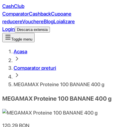
CashClub
Comparator
Cashback
Cupoane
reducere
Vouchere
Blog
Loializare
Login
Descarca extensia
Toggle menu
Acasa
Comparator preturi
MEGAMAX Proteine 100 BANANE 400 g
MEGAMAX Proteine 100 BANANE 400 g
120.29
RON