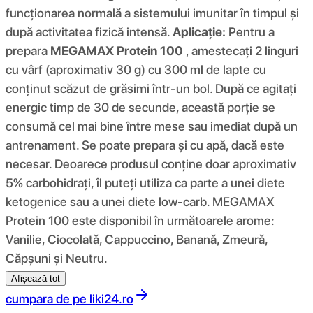
funcționarea normală a sistemului imunitar în timpul și
după activitatea fizică intensă.
Aplicație:
Pentru a
prepara
MEGAMAX Protein 100
, amestecați 2 linguri
cu vârf (aproximativ 30 g) cu 300 ml de lapte cu
conținut scăzut de grăsimi într-un bol. După ce agitați
energic timp de 30 de secunde, această porție se
consumă cel mai bine între mese sau imediat după un
antrenament. Se poate prepara și cu apă, dacă este
necesar. Deoarece produsul conține doar aproximativ
5% carbohidrați, îl puteți utiliza ca parte a unei diete
ketogenice sau a unei diete low-carb. MEGAMAX
Protein 100 este disponibil în următoarele arome:
Vanilie, Ciocolată, Cappuccino, Banană, Zmeură,
Căpșuni și Neutru.
Afișează tot
cumpara de pe
liki24.ro