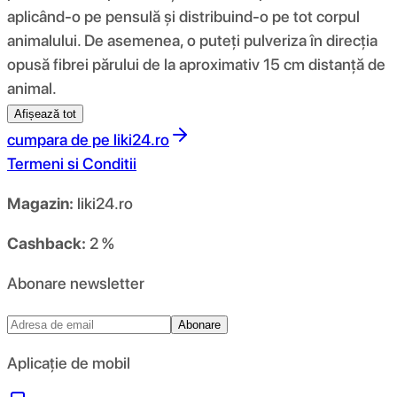
aplicând-o pe pensulă și distribuind-o pe tot corpul
animalului. De asemenea, o puteți pulveriza în direcția
opusă fibrei părului de la aproximativ 15 cm distanță de
animal.
Afișează tot
cumpara de pe
liki24.ro
Termeni si Conditii
Magazin:
liki24.ro
Cashback:
2 %
Abonare newsletter
Abonare
Aplicație de mobil