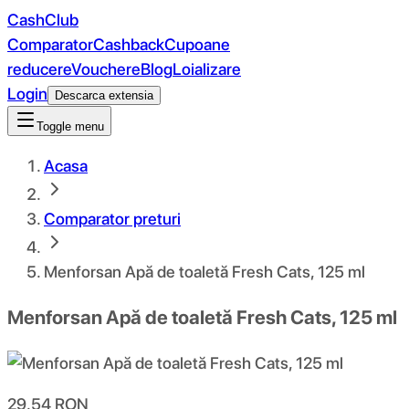
CashClub
Comparator
Cashback
Cupoane
reducere
Vouchere
Blog
Loializare
Login
Descarca extensia
Toggle menu
Acasa
Comparator preturi
Menforsan Apă de toaletă Fresh Cats, 125 ml
Menforsan Apă de toaletă Fresh Cats, 125 ml
29.54
RON