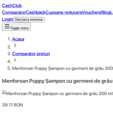
CashClub
Comparator
Cashback
Cupoane reducere
Vouchere
Blog
L
Login
Descarca extensia
Toggle menu
Acasa
Comparator preturi
Menforsan Puppy Șampon cu germeni de grâu 300
Menforsan Puppy Șampon cu germeni de grâu
39.11
RON