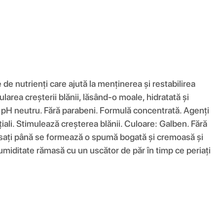
e nutrienți care ajută la menținerea și restabilirea
ularea creșterii blănii, lăsând-o moale, hidratată și
e pH neutru. Fără parabeni. Formulă concentrată. Agenți
iali. Stimulează creșterea blănii. Culoare: Galben. Fără
 Masați până se formează o spumă bogată și cremoasă și
 umiditate rămasă cu un uscător de păr în timp ce periați