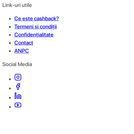
Link-uri utile
Ce este cashback?
Termeni și condiții
Confidențialitate
Contact
ANPC
Social Media