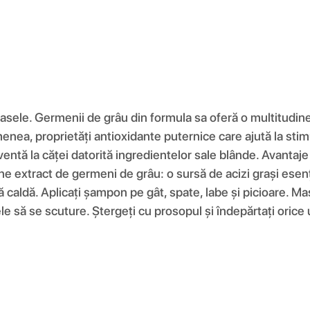
ele. Germenii de grâu din formula sa oferă o multitudine d
emenea, proprietăți antioxidante puternice care ajută la stim
ntă la căței datorită ingredientelor sale blânde. Avantaj
ne extract de germeni de grâu: o sursă de acizi grași esenț
pă caldă. Aplicați șampon pe gât, spate, labe și picioare.
ele să se scuture. Ștergeți cu prosopul și îndepărtați orice