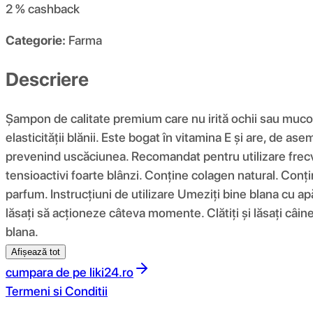
2 %
cashback
Categorie:
Farma
Descriere
Șampon de calitate premium care nu irită ochii sau mucoas
elasticității blănii. Este bogat în vitamina E și are, de as
prevenind uscăciunea. Recomandat pentru utilizare frecve
tensioactivi foarte blânzi. Conține colagen natural. Conți
parfum. Instrucțiuni de utilizare Umeziți bine blana cu a
lăsați să acționeze câteva momente. Clătiți și lăsați câin
blana.
Afișează tot
cumpara de pe
liki24.ro
Termeni si Conditii