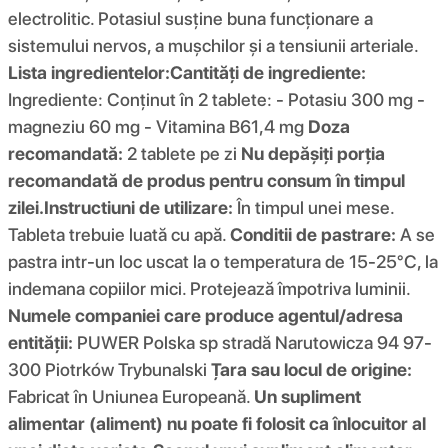
electrolitic. Potasiul susține buna funcționare a
sistemului nervos, a mușchilor și a tensiunii arteriale.
Lista ingredientelor:
Cantități de ingrediente:
Ingrediente: Conținut în 2 tablete: - Potasiu 300 mg -
magneziu 60 mg - Vitamina B61,4 mg
Doza
recomandată:
2 tablete pe zi
Nu depășiți porția
recomandată de produs pentru consum în timpul
zilei.
Instructiuni de utilizare:
În timpul unei mese.
Tableta trebuie luată cu apă.
Conditii de pastrare:
A se
pastra intr-un loc uscat la o temperatura de 15-25°C, la
indemana copiilor mici. Protejează împotriva luminii.
Numele companiei care produce agentul/adresa
entității:
PUWER Polska sp stradă Narutowicza 94 97-
300 Piotrków Trybunalski
Țara sau locul de origine:
Fabricat în Uniunea Europeană.
Un supliment
alimentar (aliment) nu poate fi folosit ca înlocuitor al