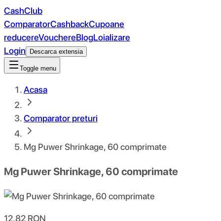
CashClub
Comparator
Cashback
Cupoane
reducere
Vouchere
Blog
Loializare
Login
Descarca extensia
Toggle menu
Acasa
Comparator preturi
Mg Puwer Shrinkage, 60 comprimate
Mg Puwer Shrinkage, 60 comprimate
12.82
RON