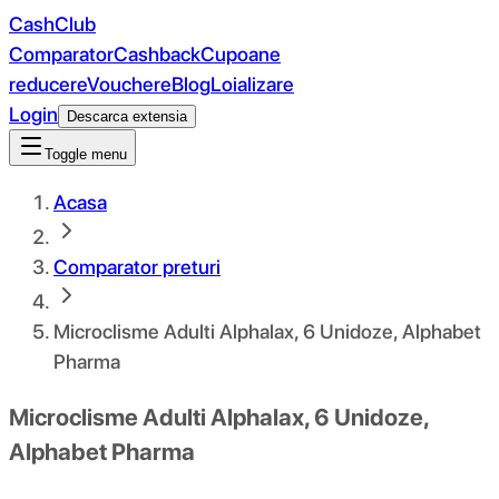
CashClub
Comparator
Cashback
Cupoane
reducere
Vouchere
Blog
Loializare
Login
Descarca extensia
Toggle menu
Acasa
Comparator preturi
Microclisme Adulti Alphalax, 6 Unidoze, Alphabet
Pharma
Microclisme Adulti Alphalax, 6 Unidoze,
Alphabet Pharma