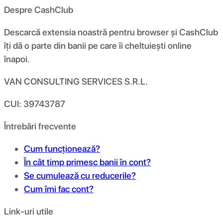
Despre CashClub
Descarcă extensia noastră pentru browser și CashClub
îți dă o parte din banii pe care îi cheltuiești online
înapoi.
VAN CONSULTING SERVICES S.R.L.
CUI: 39743787
Întrebări frecvente
Cum funcționează?
În cât timp primesc banii în cont?
Se cumulează cu reducerile?
Cum îmi fac cont?
Link-uri utile