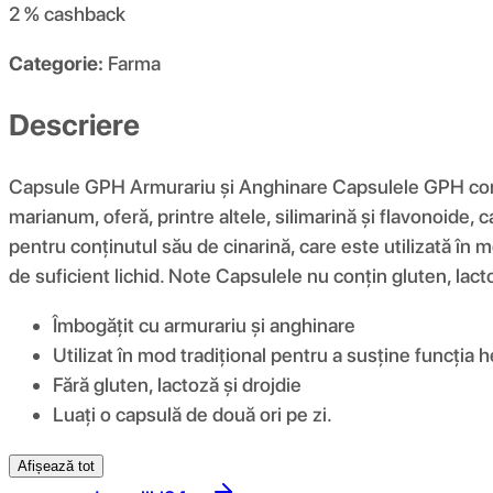
2 %
cashback
Categorie:
Farma
Descriere
Capsule GPH Armurariu și Anghinare Capsulele GPH combi
marianum, oferă, printre altele, silimarină și flavonoide, 
pentru conținutul său de cinarină, care este utilizată în m
de suficient lichid. Note Capsulele nu conțin gluten, lac
Îmbogățit cu armurariu și anghinare
Utilizat în mod tradițional pentru a susține funcția h
Fără gluten, lactoză și drojdie
Luați o capsulă de două ori pe zi.
Afișează tot