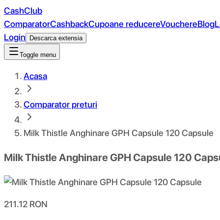
CashClub
Comparator
Cashback
Cupoane reducere
Vouchere
Blog
L
Login
Descarca extensia
Toggle menu
Acasa
Comparator preturi
Milk Thistle Anghinare GPH Capsule 120 Capsule
Milk Thistle Anghinare GPH Capsule 120 Caps
211.12
RON