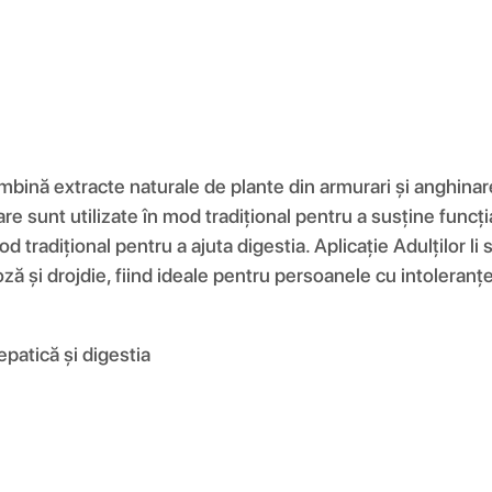
nă extracte naturale de plante din armurari și anghinar
care sunt utilizate în mod tradițional pentru a susține func
od tradițional pentru a ajuta digestia. Aplicație Adulților li
toză și drojdie, fiind ideale pentru persoanele cu intoleran
epatică și digestia