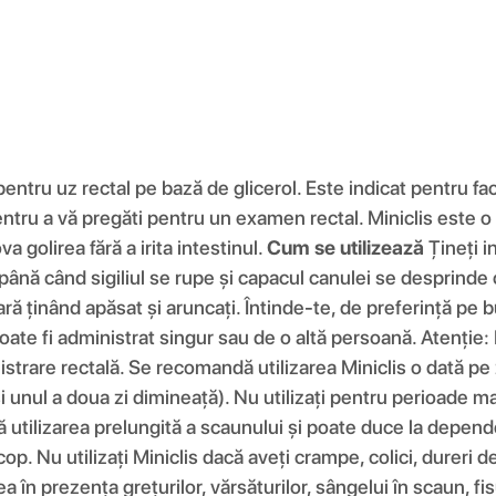
ntru uz rectal pe bază de glicerol. Este indicat pentru facili
ntru a vă pregăti pentru un examen rectal. Miniclis este o 
 golirea fără a irita intestinul.
Cum se utilizează
Țineți i
 până când sigiliul se rupe și capacul canulei se desprinde
fară ținând apăsat și aruncați. Întinde-te, de preferință pe
 poate fi administrat singur sau de o altă persoană. Atenție:
trare rectală. Se recomandă utilizarea Miniclis o dată pe z
unul a doua zi dimineață). Nu utilizați pentru perioade ma
 utilizarea prelungită a scaunului și poate duce la depen
scop. Nu utilizați Miniclis dacă aveți crampe, colici, dureri 
a în prezența grețurilor, vărsăturilor, sângelui în scaun, fisu