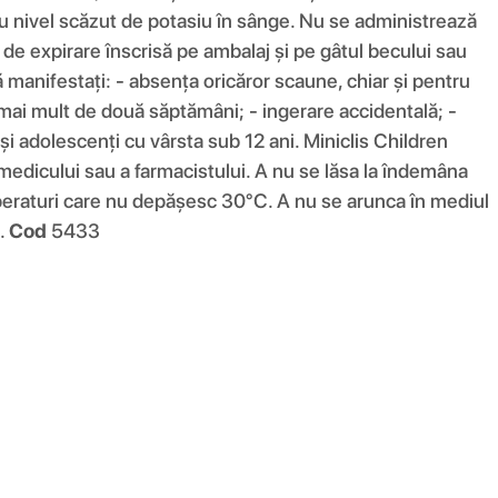
au nivel scăzut de potasiu în sânge. Nu se administrează
a de expirare înscrisă pe ambalaj și pe gâtul becului sau
 manifestați: - absența oricăror scaune, chiar și pentru
mai mult de două săptămâni; - ingerare accidentală; -
și adolescenți cu vârsta sub 12 ani. Miniclis Children
 medicului sau a farmacistului. A nu se lăsa la îndemâna
emperaturi care nu depășesc 30°C. A nu se arunca în mediul
.
Cod
5433