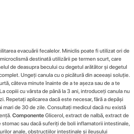
tarea evacuării fecalelor. Miniclis poate fi utilizat ori de
microclismă destinată utilizării pe termen scurt, care
nelul de deasupra becului cu degetul arătător și degetul
 complet. Ungeți canula cu o picătură din aceeași soluție.
 burtă, câteva minute înainte de a te așeza sau de a te
 La copiii cu vârsta de până la 3 ani, introduceți canula nu
i. Repetați aplicarea dacă este necesar, fără a depăși
i mari de 30 de zile. Consultați medicul dacă nu există
dență.
Componente
Glicerol, extract de nalbă, extract de
de stomac sau dacă suferiți de boli inflamatorii intestinale,
rilor anale, obstrucțiilor intestinale și ileusului