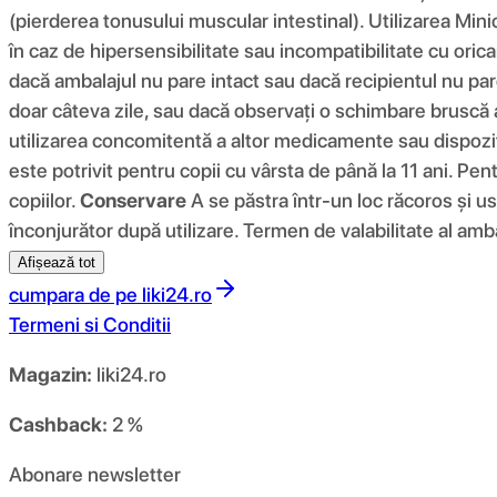
(pierderea tonusului muscular intestinal). Utilizarea Mi
în caz de hipersensibilitate sau incompatibilitate cu orica
dacă ambalajul nu pare intact sau dacă recipientul nu par
doar câteva zile, sau dacă observați o schimbare bruscă 
utilizarea concomitentă a altor medicamente sau dispoziti
este potrivit pentru copii cu vârsta de până la 11 ani. Pe
copiilor.
Conservare
A se păstra într-un loc răcoros și u
înconjurător după utilizare. Termen de valabilitate al amba
Afișează tot
cumpara de pe
liki24.ro
Termeni si Conditii
Magazin:
liki24.ro
Cashback:
2 %
Abonare newsletter