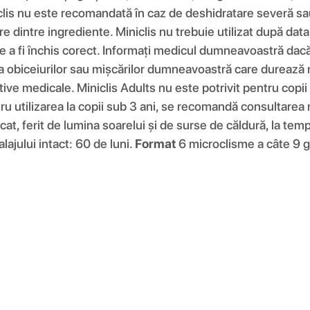
niclis nu este recomandată în caz de deshidratare severă s
re dintre ingrediente. Miniclis nu trebuie utilizat după dat
e a fi închis corect. Informați medicul dumneavoastră dacă
a obiceiurilor sau mișcărilor dumneavoastră care durează 
ve medicale. Miniclis Adults nu este potrivit pentru copii 
ntru utilizarea la copii sub 3 ani, se recomandă consultarea
scat, ferit de lumina soarelui și de surse de căldură, la t
lajului intact: 60 de luni.
Format
6 microclisme a câte 9 g