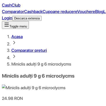
CashClub
Comparator
Cashback
Cupoane reducere
Vouchere
Blog
L
Login
Descarca extensia
Toggle menu
Acasa
Comparator preturi
Miniclis adulți 9 g 6 microclycms
Miniclis adulți 9 g 6 microclycms
24.98
RON