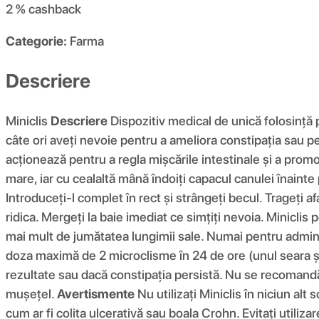
2 %
cashback
Categorie:
Farma
Descriere
Miniclis
Descriere
Dispozitiv medical de unică folosință pe
câte ori aveți nevoie pentru a ameliora constipația sau pe
acționează pentru a regla mișcările intestinale și a promova
mare, iar cu cealaltă mână îndoiți capacul canulei înainte
Introduceți-l complet în rect și strângeți becul. Trageți a
ridica. Mergeți la baie imediat ce simțiți nevoia. Miniclis
mai mult de jumătatea lungimii sale. Numai pentru adminis
doza maximă de 2 microclisme în 24 de ore (unul seara și 
rezultate sau dacă constipația persistă. Nu se recomandă
mușețel.
Avertismente
Nu utilizați Miniclis în niciun alt 
cum ar fi colita ulcerativă sau boala Crohn. Evitați utilizare