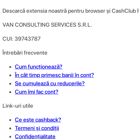
Descarcă extensia noastră pentru browser și CashClub îți d
VAN CONSULTING SERVICES S.R.L.
CUI: 39743787
Întrebări frecvente
Cum funcționează?
În cât timp primesc banii în cont?
Se cumulează cu reducerile?
Cum îmi fac cont?
Link-uri utile
Ce este cashback?
Termeni și condiții
Confidențialitate