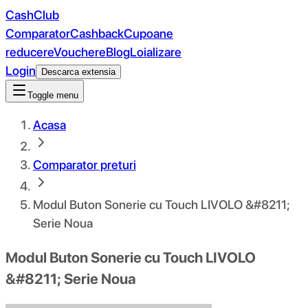
CashClub
Comparator
Cashback
Cupoane
reducere
Vouchere
Blog
Loializare
Login
Descarca extensia
Toggle menu
Acasa
Comparator preturi
Modul Buton Sonerie cu Touch LIVOLO &#8211;
Serie Noua
Modul Buton Sonerie cu Touch LIVOLO
&#8211; Serie Noua