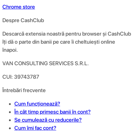
Chrome store
Despre CashClub
Descarcă extensia noastră pentru browser și CashClub
îți dă o parte din banii pe care îi cheltuiești online
înapoi.
VAN CONSULTING SERVICES S.R.L.
CUI: 39743787
Întrebări frecvente
Cum funcționează?
În cât timp primesc banii în cont?
Se cumulează cu reducerile?
Cum îmi fac cont?