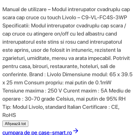
Manual de utilizare – Modul intrerupator cvadruplu cap
scara cap cruce cu touch Livolo – C9-VL-FC4S-3WP
Specificatii: Modul intrerupator cvadruplu cap scara /
cap cruce cu atingere on/off cu led albastru cand
intrerupatorul este stins si rosu cand intrerupatorul
este aprins, usor de folosit in intuneric, rezistent la
zgarieturi, umiditate, mereu va arata impecabil. Potrivit
pentru casa, birouri, restaurante, hoteluri, sali de
conferinte. Brand : Livolo Dimensiune modul: 65 x 39.5
x 25 mm Consum propriu: mai putin de 0.1mW
Tensiune maxima : 250 V Curent maxim : 5A Mediu de
operare : 30-70 grade Celsius, mai putin de 95% RH
Tip: Modul Livolo, standard Italian Certificare : CE,
RoHS
Afișează tot
cumpara de pe
case-smart.ro