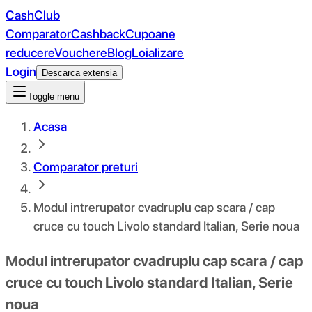
CashClub
Comparator
Cashback
Cupoane
reducere
Vouchere
Blog
Loializare
Login
Descarca extensia
Toggle menu
Acasa
Comparator preturi
Modul intrerupator cvadruplu cap scara / cap
cruce cu touch Livolo standard Italian, Serie noua
Modul intrerupator cvadruplu cap scara / cap
cruce cu touch Livolo standard Italian, Serie
noua