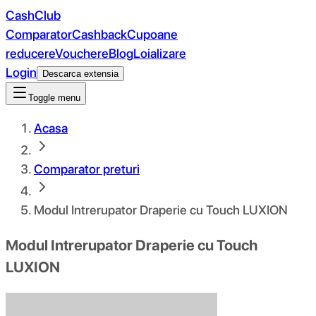
CashClub
Comparator
Cashback
Cupoane
reducere
Vouchere
Blog
Loializare
Login
Descarca extensia
Toggle menu
Acasa
Comparator preturi
Modul Intrerupator Draperie cu Touch LUXION
Modul Intrerupator Draperie cu Touch
LUXION