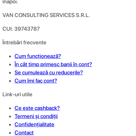
înapoi.
VAN CONSULTING SERVICES S.R.L.
CUI: 39743787
Întrebări frecvente
Cum funcționează?
În cât timp primesc banii în cont?
Se cumulează cu reducerile?
Cum îmi fac cont?
Link-uri utile
Ce este cashback?
Termeni și condiții
Confidențialitate
Contact