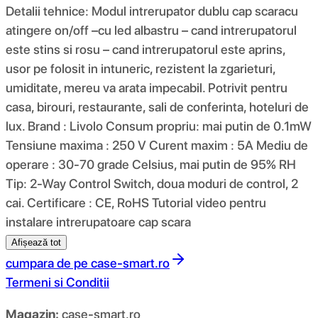
Detalii tehnice: Modul intrerupator dublu cap scaracu
atingere on/off –cu led albastru – cand intrerupatorul
este stins si rosu – cand intrerupatorul este aprins,
usor pe folosit in intuneric, rezistent la zgarieturi,
umiditate, mereu va arata impecabil. Potrivit pentru
casa, birouri, restaurante, sali de conferinta, hoteluri de
lux. Brand : Livolo Consum propriu: mai putin de 0.1mW
Tensiune maxima : 250 V Curent maxim : 5A Mediu de
operare : 30-70 grade Celsius, mai putin de 95% RH
Tip: 2-Way Control Switch, doua moduri de control, 2
cai. Certificare : CE, RoHS Tutorial video pentru
instalare intrerupatoare cap scara
Afișează tot
cumpara de pe
case-smart.ro
Termeni si Conditii
Magazin:
case-smart.ro