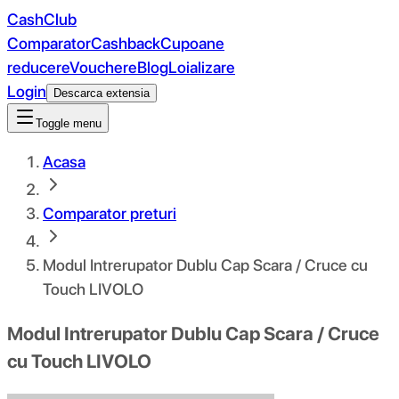
CashClub
Comparator
Cashback
Cupoane
reducere
Vouchere
Blog
Loializare
Login
Descarca extensia
Toggle menu
Acasa
Comparator preturi
Modul Intrerupator Dublu Cap Scara / Cruce cu
Touch LIVOLO
Modul Intrerupator Dublu Cap Scara / Cruce
cu Touch LIVOLO