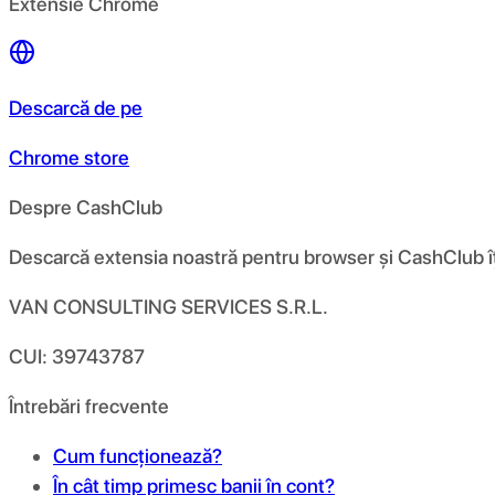
Extensie Chrome
Descarcă de pe
Chrome store
Despre CashClub
Descarcă extensia noastră pentru browser și CashClub îți d
VAN CONSULTING SERVICES S.R.L.
CUI: 39743787
Întrebări frecvente
Cum funcționează?
În cât timp primesc banii în cont?