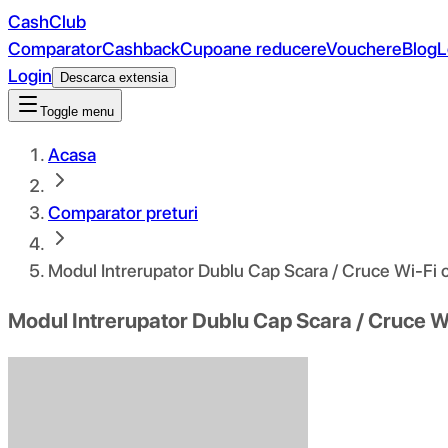
CashClub
Comparator
Cashback
Cupoane reducere
Vouchere
Blog
L
Login
Descarca extensia
Toggle menu
Acasa
Comparator preturi
Modul Intrerupator Dublu Cap Scara / Cruce Wi-Fi c
Modul Intrerupator Dublu Cap Scara / Cruce Wi