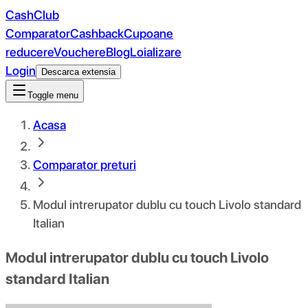
CashClub
Comparator
Cashback
Cupoane
reducere
Vouchere
Blog
Loializare
Login
Descarca extensia
Toggle menu
Acasa
Comparator preturi
Modul intrerupator dublu cu touch Livolo standard
Italian
Modul intrerupator dublu cu touch Livolo
standard Italian