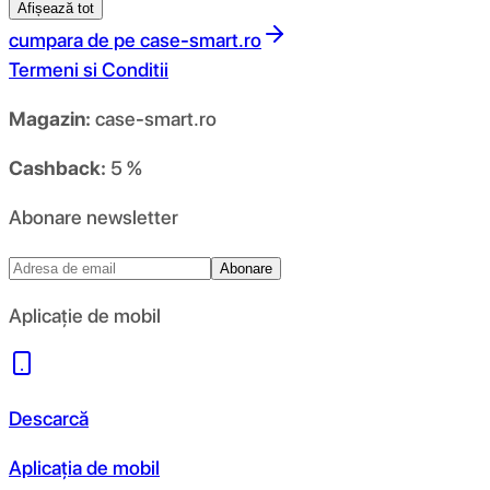
Afișează tot
cumpara de pe
case-smart.ro
Termeni si Conditii
Magazin:
case-smart.ro
Cashback:
5 %
Abonare newsletter
Abonare
Aplicație de mobil
Descarcă
Aplicația de mobil