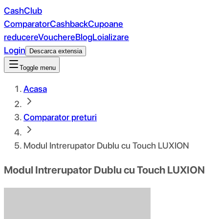
CashClub
Comparator
Cashback
Cupoane
reducere
Vouchere
Blog
Loializare
Login
Descarca extensia
Toggle menu
Acasa
Comparator preturi
Modul Intrerupator Dublu cu Touch LUXION
Modul Intrerupator Dublu cu Touch LUXION