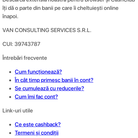
îți dă o parte din banii pe care îi cheltuiești online
înapoi.
VAN CONSULTING SERVICES S.R.L.
CUI: 39743787
Întrebări frecvente
Cum funcționează?
În cât timp primesc banii în cont?
Se cumulează cu reducerile?
Cum îmi fac cont?
Link-uri utile
Ce este cashback?
Termeni și condiții