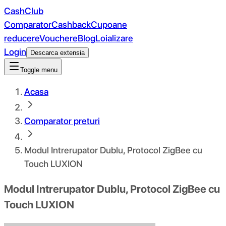
CashClub
Comparator
Cashback
Cupoane
reducere
Vouchere
Blog
Loializare
Login
Descarca extensia
Toggle menu
Acasa
Comparator preturi
Modul Intrerupator Dublu, Protocol ZigBee cu
Touch LUXION
Modul Intrerupator Dublu, Protocol ZigBee cu
Touch LUXION