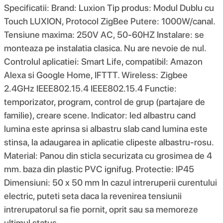
Specificatii: Brand: Luxion Tip produs: Modul Dublu cu
Touch LUXION, Protocol ZigBee Putere: 1000W/canal.
Tensiune maxima: 250V AC, 50-60HZ Instalare: se
monteaza pe instalatia clasica. Nu are nevoie de nul.
Controlul aplicatiei: Smart Life, compatibil: Amazon
Alexa si Google Home, IFTTT. Wireless: Zigbee
2.4GHz IEEE802.15.4 IEEE802.15.4 Functie:
temporizator, program, control de grup (partajare de
familie), creare scene. Indicator: led albastru cand
lumina este aprinsa si albastru slab cand lumina este
stinsa, la adaugarea in aplicatie clipeste albastru-rosu.
Material: Panou din sticla securizata cu grosimea de 4
mm. baza din plastic PVC ignifug. Protectie: IP45
Dimensiuni: 50 x 50 mm In cazul intreruperii curentului
electric, puteti seta daca la revenirea tensiunii
intrerupatorul sa fie pornit, oprit sau sa memoreze
ultimul status