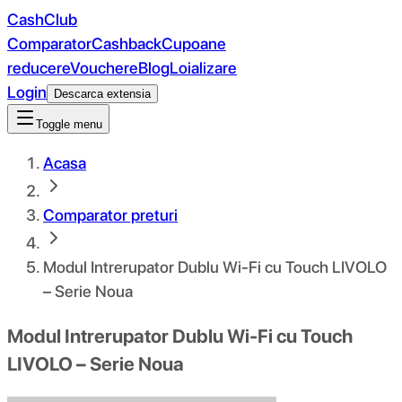
CashClub
Comparator
Cashback
Cupoane
reducere
Vouchere
Blog
Loializare
Login
Descarca extensia
Toggle menu
Acasa
Comparator preturi
Modul Intrerupator Dublu Wi-Fi cu Touch LIVOLO
– Serie Noua
Modul Intrerupator Dublu Wi-Fi cu Touch
LIVOLO – Serie Noua