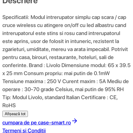
Descriere
Specificatii: Modul intrerupator simplu cap scara / cap
cruce wireless cu atingere on/off cu led albastru cand
intrerupatorul este stins si rosu cand intrerupatorul
este aprins, usor de folosit in intuneric, rezistent la
zgarieturi, umiditate, mereu va arata impecabil. Potrivit
pentru casa, birouri, restaurante, hoteluri, sali de
conferinte. Brand : Livolo Dimensiune modul: 65 x 39.5
x 25 mm Consum propriu: mai putin de 0.1mW
Tensiune maxima : 250 V Curent maxim : 5A Mediu de
operare : 30-70 grade Celsius, mai putin de 95% RH
Tip: Modul Livolo, standard Italian Certificare : CE,
RoHS
Afișează tot
cumpara de pe
case-smart.ro
Termeni si Conditii