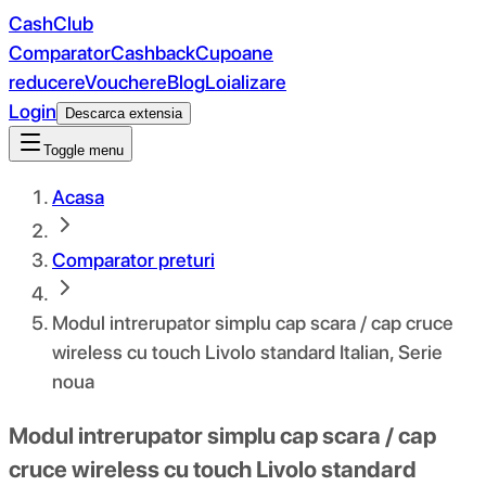
CashClub
Comparator
Cashback
Cupoane
reducere
Vouchere
Blog
Loializare
Login
Descarca extensia
Toggle menu
Acasa
Comparator preturi
Modul intrerupator simplu cap scara / cap cruce
wireless cu touch Livolo standard Italian, Serie
noua
Modul intrerupator simplu cap scara / cap
cruce wireless cu touch Livolo standard