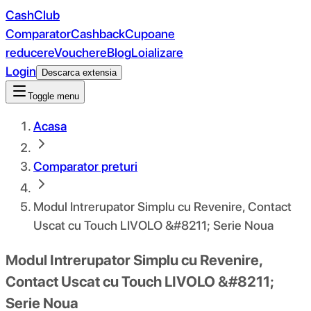
CashClub
Comparator
Cashback
Cupoane
reducere
Vouchere
Blog
Loializare
Login
Descarca extensia
Toggle menu
Acasa
Comparator preturi
Modul Intrerupator Simplu cu Revenire, Contact
Uscat cu Touch LIVOLO &#8211; Serie Noua
Modul Intrerupator Simplu cu Revenire,
Contact Uscat cu Touch LIVOLO &#8211;
Serie Noua