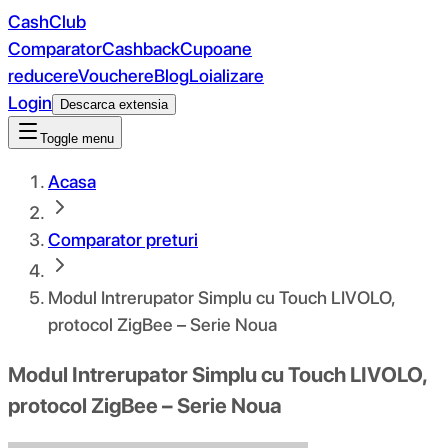
CashClub
Comparator
Cashback
Cupoane
reducere
Vouchere
Blog
Loializare
Login
Descarca extensia
Toggle menu
Acasa
Comparator preturi
Modul Intrerupator Simplu cu Touch LIVOLO,
protocol ZigBee – Serie Noua
Modul Intrerupator Simplu cu Touch LIVOLO,
protocol ZigBee – Serie Noua