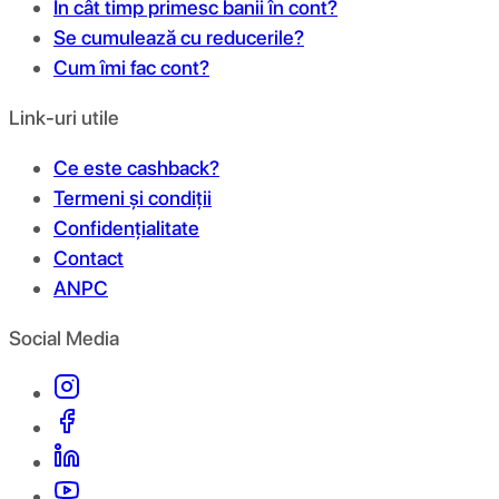
În cât timp primesc banii în cont?
Se cumulează cu reducerile?
Cum îmi fac cont?
Link-uri utile
Ce este cashback?
Termeni și condiții
Confidențialitate
Contact
ANPC
Social Media