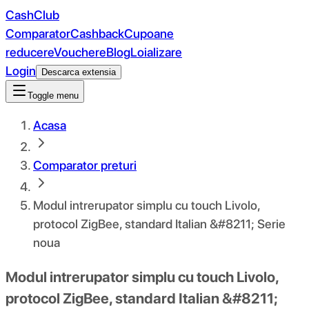
CashClub
Comparator
Cashback
Cupoane
reducere
Vouchere
Blog
Loializare
Login
Descarca extensia
Toggle menu
Acasa
Comparator preturi
Modul intrerupator simplu cu touch Livolo,
protocol ZigBee, standard Italian &#8211; Serie
noua
Modul intrerupator simplu cu touch Livolo,
protocol ZigBee, standard Italian &#8211;