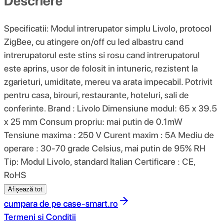
Descriere
Specificatii: Modul intrerupator simplu Livolo, protocol
ZigBee, cu atingere on/off cu led albastru cand
intrerupatorul este stins si rosu cand intrerupatorul
este aprins, usor de folosit in intuneric, rezistent la
zgarieturi, umiditate, mereu va arata impecabil. Potrivit
pentru casa, birouri, restaurante, hoteluri, sali de
conferinte. Brand : Livolo Dimensiune modul: 65 x 39.5
x 25 mm Consum propriu: mai putin de 0.1mW
Tensiune maxima : 250 V Curent maxim : 5A Mediu de
operare : 30-70 grade Celsius, mai putin de 95% RH
Tip: Modul Livolo, standard Italian Certificare : CE,
RoHS
Afișează tot
cumpara de pe
case-smart.ro
Termeni si Conditii