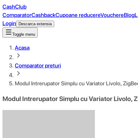
CashClub
Comparator
Cashback
Cupoane reducere
Vouchere
Blog
L
Login
Descarca extensia
Toggle menu
Acasa
Comparator preturi
Modul Intrerupator Simplu cu Variator Livolo, ZigB
Modul Intrerupator Simplu cu Variator Livolo,