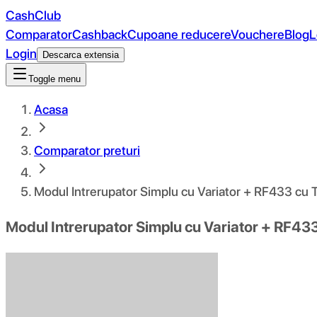
CashClub
Comparator
Cashback
Cupoane reducere
Vouchere
Blog
L
Login
Descarca extensia
Toggle menu
Acasa
Comparator preturi
Modul Intrerupator Simplu cu Variator + RF433 cu
Modul Intrerupator Simplu cu Variator + RF4