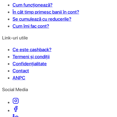
Cum funcționează?
În cât timp primesc banii în cont?
Se cumulează cu reducerile?
Cum îmi fac cont?
Link-uri utile
Ce este cashback?
Termeni și condiții
Confidențialitate
Contact
ANPC
Social Media