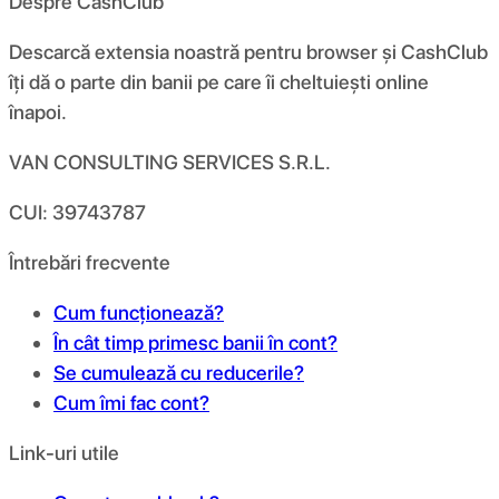
Despre CashClub
Descarcă extensia noastră pentru browser și CashClub
îți dă o parte din banii pe care îi cheltuiești online
înapoi.
VAN CONSULTING SERVICES S.R.L.
CUI: 39743787
Întrebări frecvente
Cum funcționează?
În cât timp primesc banii în cont?
Se cumulează cu reducerile?
Cum îmi fac cont?
Link-uri utile