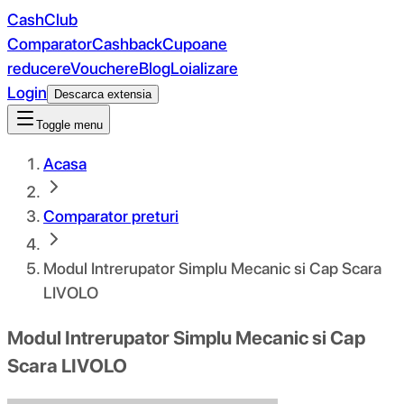
CashClub
Comparator
Cashback
Cupoane
reducere
Vouchere
Blog
Loializare
Login
Descarca extensia
Toggle menu
Acasa
Comparator preturi
Modul Intrerupator Simplu Mecanic si Cap Scara
LIVOLO
Modul Intrerupator Simplu Mecanic si Cap
Scara LIVOLO