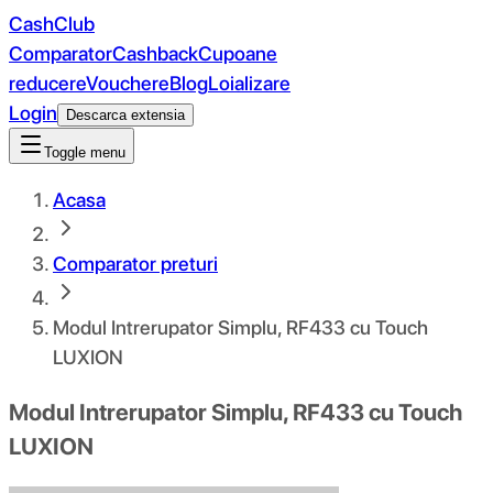
CashClub
Comparator
Cashback
Cupoane
reducere
Vouchere
Blog
Loializare
Login
Descarca extensia
Toggle menu
Acasa
Comparator preturi
Modul Intrerupator Simplu, RF433 cu Touch
LUXION
Modul Intrerupator Simplu, RF433 cu Touch
LUXION