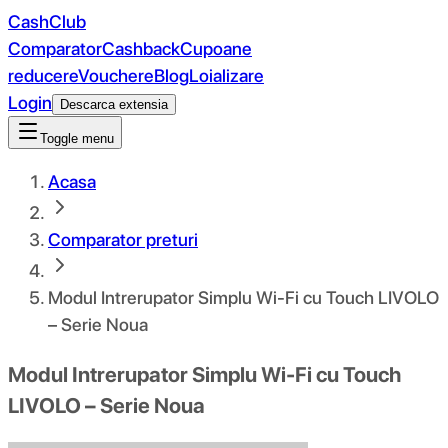
CashClub
Comparator
Cashback
Cupoane
reducere
Vouchere
Blog
Loializare
Login
Descarca extensia
Toggle menu
Acasa
Comparator preturi
Modul Intrerupator Simplu Wi-Fi cu Touch LIVOLO
– Serie Noua
Modul Intrerupator Simplu Wi-Fi cu Touch
LIVOLO – Serie Noua