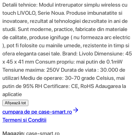
Detalii tehnice: Modul intrerupator simplu wireless cu
touch LIVOLO, Serie Noua. Produse imbunatatite si
inovatoare, rezultat al tehnologiei dezvoltate in ani de
studii. Sunt moderne, practice, fabricate din materiale
de calitate, produse ignifuge ( nu formeaza arc electric
), pot fi folosite cu mainile umede, rezistente in timp si
ofera eleganta casei tale. Brand: Livolo Dimensiune: 45
x 45 x 41 mm Consum propriu: mai putin de 0.1mW
Tensiune maxima: 250V Durata de viata : 30.000 de
utilizari Mediu de operare: 30-70 grade Celsius, mai
putin de 95% RH Certificare: CE, RoHS Adaugarea la
aplicatie
Afișează tot
cumpara de pe
case-smart.ro
Termeni si Conditii
Magazin:
case-smart.ro