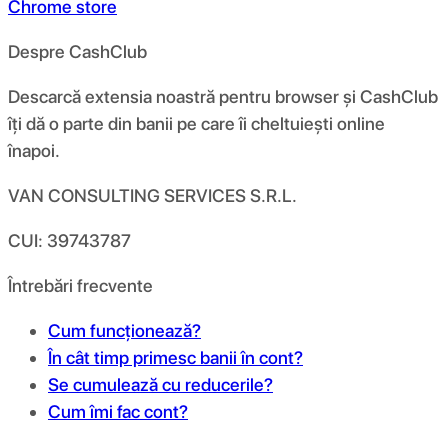
Chrome store
Despre CashClub
Descarcă extensia noastră pentru browser și CashClub
îți dă o parte din banii pe care îi cheltuiești online
înapoi.
VAN CONSULTING SERVICES S.R.L.
CUI: 39743787
Întrebări frecvente
Cum funcționează?
În cât timp primesc banii în cont?
Se cumulează cu reducerile?
Cum îmi fac cont?