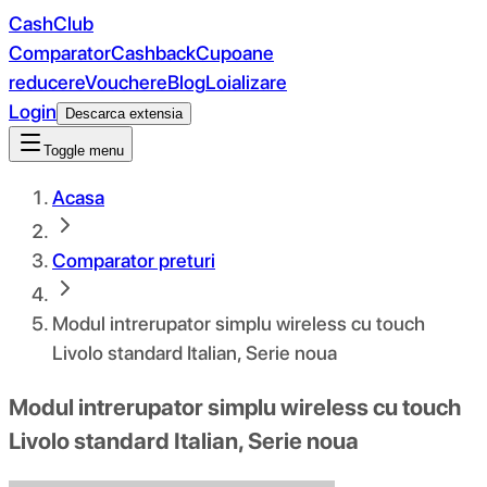
CashClub
Comparator
Cashback
Cupoane
reducere
Vouchere
Blog
Loializare
Login
Descarca extensia
Toggle menu
Acasa
Comparator preturi
Modul intrerupator simplu wireless cu touch
Livolo standard Italian, Serie noua
Modul intrerupator simplu wireless cu touch
Livolo standard Italian, Serie noua