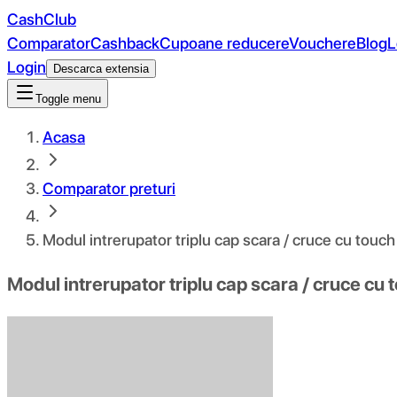
CashClub
Comparator
Cashback
Cupoane reducere
Vouchere
Blog
L
Login
Descarca extensia
Toggle menu
Acasa
Comparator preturi
Modul intrerupator triplu cap scara / cruce cu touch 
Modul intrerupator triplu cap scara / cruce cu 