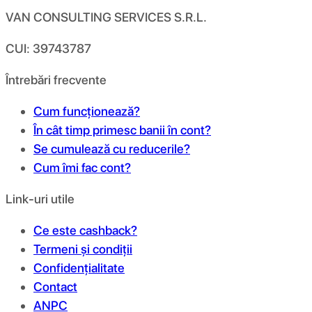
VAN CONSULTING SERVICES S.R.L.
CUI: 39743787
Întrebări frecvente
Cum funcționează?
În cât timp primesc banii în cont?
Se cumulează cu reducerile?
Cum îmi fac cont?
Link-uri utile
Ce este cashback?
Termeni și condiții
Confidențialitate
Contact
ANPC