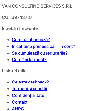
VAN CONSULTING SERVICES S.R.L.
CUI: 39743787
Întrebări frecvente
Cum funcționează?
În cât timp primesc banii în cont?
Se cumulează cu reducerile?
Cum îmi fac cont?
Link-uri utile
Ce este cashback?
Termeni și condiții
Confidențialitate
Contact
ANPC