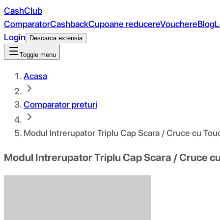
CashClub
Comparator
Cashback
Cupoane reducere
Vouchere
Blog
L
Login
Descarca extensia
Toggle menu
Acasa
Comparator preturi
Modul Intrerupator Triplu Cap Scara / Cruce cu Tou
Modul Intrerupator Triplu Cap Scara / Cruce c