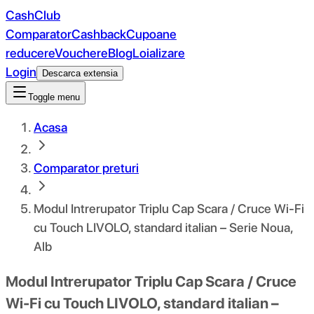
CashClub
Comparator
Cashback
Cupoane
reducere
Vouchere
Blog
Loializare
Login
Descarca extensia
Toggle menu
Acasa
Comparator preturi
Modul Intrerupator Triplu Cap Scara / Cruce Wi-Fi
cu Touch LIVOLO, standard italian – Serie Noua,
Alb
Modul Intrerupator Triplu Cap Scara / Cruce
Wi-Fi cu Touch LIVOLO, standard italian –