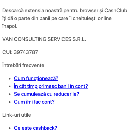
Descarcă extensia noastră pentru browser și CashClub
îți dă o parte din banii pe care îi cheltuiești online
înapoi.
VAN CONSULTING SERVICES S.R.L.
CUI: 39743787
Întrebări frecvente
Cum funcționează?
În cât timp primesc banii în cont?
Se cumulează cu reducerile?
Cum îmi fac cont?
Link-uri utile
Ce este cashback?