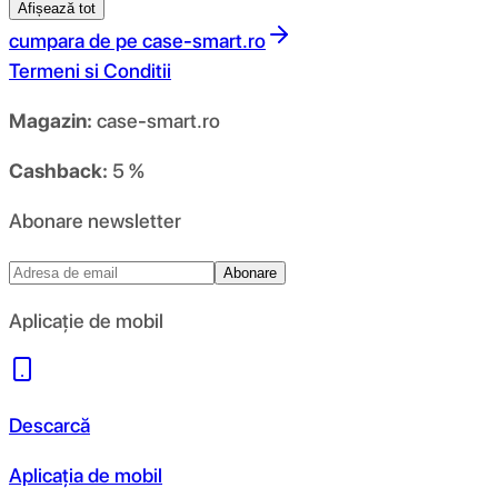
Afișează tot
cumpara de pe
case-smart.ro
Termeni si Conditii
Magazin:
case-smart.ro
Cashback:
5 %
Abonare newsletter
Abonare
Aplicație de mobil
Descarcă
Aplicația de mobil