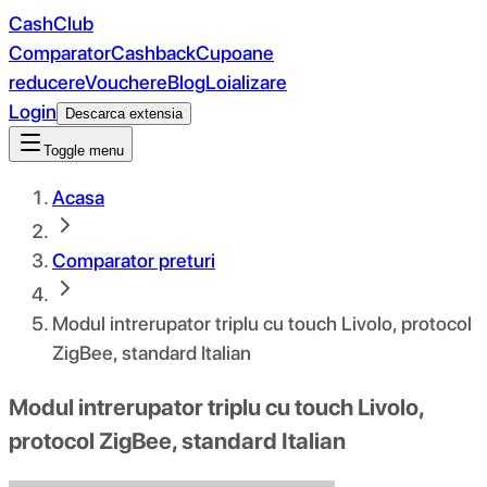
CashClub
Comparator
Cashback
Cupoane
reducere
Vouchere
Blog
Loializare
Login
Descarca extensia
Toggle menu
Acasa
Comparator preturi
Modul intrerupator triplu cu touch Livolo, protocol
ZigBee, standard Italian
Modul intrerupator triplu cu touch Livolo,
protocol ZigBee, standard Italian