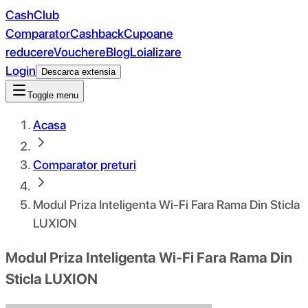
CashClub
Comparator
Cashback
Cupoane
reducere
Vouchere
Blog
Loializare
Login
Descarca extensia
Toggle menu
Acasa
Comparator preturi
Modul Priza Inteligenta Wi-Fi Fara Rama Din Sticla
LUXION
Modul Priza Inteligenta Wi-Fi Fara Rama Din
Sticla LUXION