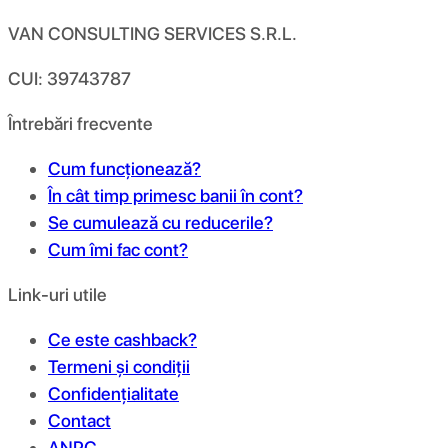
VAN CONSULTING SERVICES S.R.L.
CUI: 39743787
Întrebări frecvente
Cum funcționează?
În cât timp primesc banii în cont?
Se cumulează cu reducerile?
Cum îmi fac cont?
Link-uri utile
Ce este cashback?
Termeni și condiții
Confidențialitate
Contact
ANPC