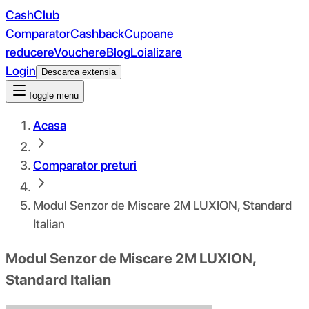
CashClub
Comparator
Cashback
Cupoane
reducere
Vouchere
Blog
Loializare
Login
Descarca extensia
Toggle menu
Acasa
Comparator preturi
Modul Senzor de Miscare 2M LUXION, Standard
Italian
Modul Senzor de Miscare 2M LUXION,
Standard Italian