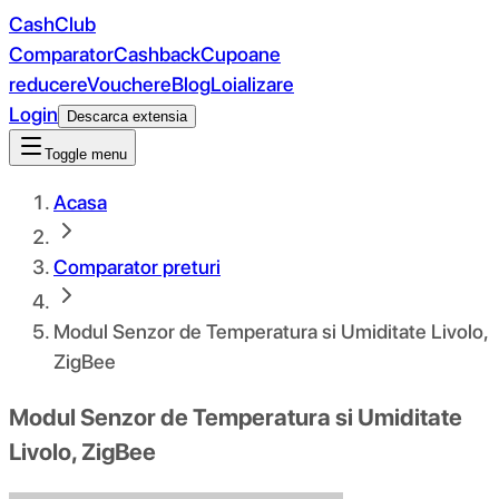
CashClub
Comparator
Cashback
Cupoane
reducere
Vouchere
Blog
Loializare
Login
Descarca extensia
Toggle menu
Acasa
Comparator preturi
Modul Senzor de Temperatura si Umiditate Livolo,
ZigBee
Modul Senzor de Temperatura si Umiditate
Livolo, ZigBee