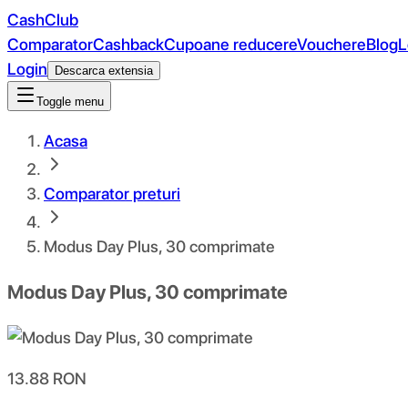
CashClub
Comparator
Cashback
Cupoane reducere
Vouchere
Blog
L
Login
Descarca extensia
Toggle menu
Acasa
Comparator preturi
Modus Day Plus, 30 comprimate
Modus Day Plus, 30 comprimate
13.88
RON