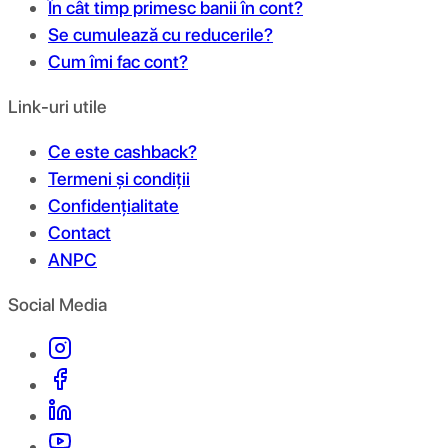
În cât timp primesc banii în cont?
Se cumulează cu reducerile?
Cum îmi fac cont?
Link-uri utile
Ce este cashback?
Termeni și condiții
Confidențialitate
Contact
ANPC
Social Media