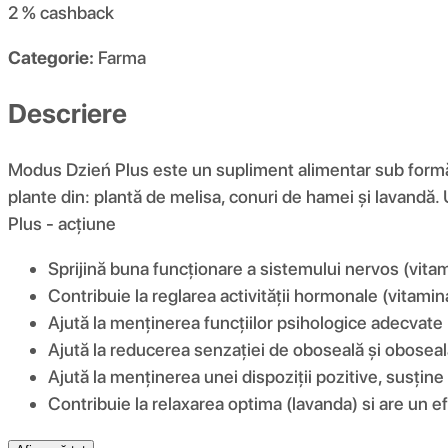
2 %
cashback
Categorie:
Farma
Descriere
Modus Dzień Plus este un supliment alimentar sub formă d
plante din: plantă de melisa, conuri de hamei și lavandă
Plus - acțiune
Sprijină buna funcționare a sistemului nervos (vita
Contribuie la reglarea activității hormonale (vitamin
Ajută la menținerea funcțiilor psihologice adecvate
Ajută la reducerea senzației de oboseală și oboseal
Ajută la menținerea unei dispoziții pozitive, susține 
Contribuie la relaxarea optima (lavanda) si are un 