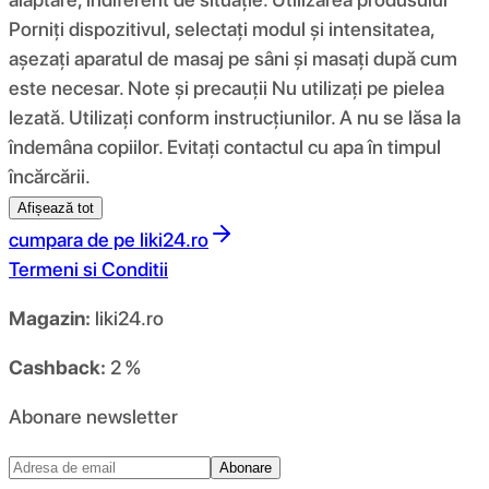
Porniți dispozitivul, selectați modul și intensitatea,
așezați aparatul de masaj pe sâni și masați după cum
este necesar. Note și precauții Nu utilizați pe pielea
lezată. Utilizați conform instrucțiunilor. A nu se lăsa la
îndemâna copiilor. Evitați contactul cu apa în timpul
încărcării.
Afișează tot
cumpara de pe
liki24.ro
Termeni si Conditii
Magazin:
liki24.ro
Cashback:
2 %
Abonare newsletter
Abonare