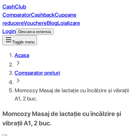
CashClub
Comparator
Cashback
Cupoane
reducere
Vouchere
Blog
Loializare
Login
Descarca extensia
Toggle menu
Acasa
Comparator preturi
Momcozy Masaj de lactație cu încălzire și vibrații
A1, 2 buc.
Momcozy Masaj de lactație cu încălzire și
vibrații A1, 2 buc.