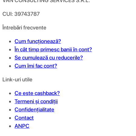
VAN CONSULTING SERVICES S.R.L.
CUI: 39743787
Întrebări frecvente
Cum funcționează?
În cât timp primesc banii în cont?
Se cumulează cu reducerile?
Cum îmi fac cont?
Link-uri utile
Ce este cashback?
Termeni și condiții
Confidențialitate
Contact
ANPC