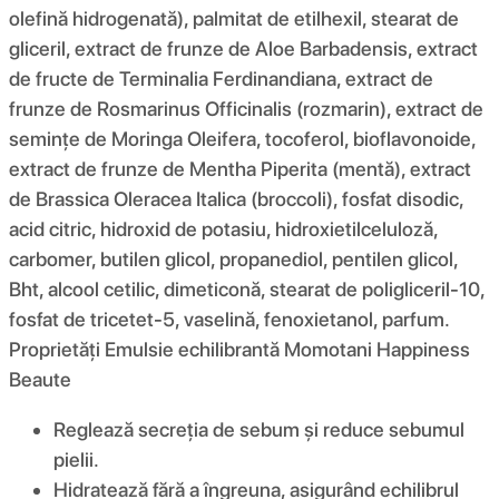
olefină hidrogenată), palmitat de etilhexil, stearat de
gliceril, extract de frunze de Aloe Barbadensis, extract
de fructe de Terminalia Ferdinandiana, extract de
frunze de Rosmarinus Officinalis (rozmarin), extract de
semințe de Moringa Oleifera, tocoferol, bioflavonoide,
extract de frunze de Mentha Piperita (mentă), extract
de Brassica Oleracea Italica (broccoli), fosfat disodic,
acid citric, hidroxid de potasiu, hidroxietilceluloză,
carbomer, butilen glicol, propanediol, pentilen glicol,
Bht, alcool cetilic, dimeticonă, stearat de poligliceril-10,
fosfat de tricetet-5, vaselină, fenoxietanol, parfum.
Proprietăți Emulsie echilibrantă Momotani Happiness
Beaute
Reglează secreția de sebum și reduce sebumul
pielii.
Hidratează fără a îngreuna, asigurând echilibrul