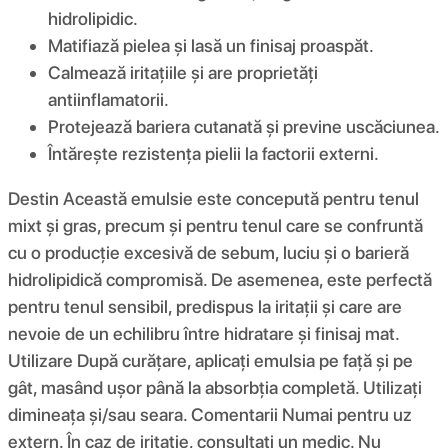
hidrolipidic.
Matifiază pielea și lasă un finisaj proaspăt.
Calmează iritațiile și are proprietăți
antiinflamatorii.
Protejează bariera cutanată și previne uscăciunea.
Întărește rezistența pielii la factorii externi.
Destin Această emulsie este concepută pentru tenul
mixt și gras, precum și pentru tenul care se confruntă
cu o producție excesivă de sebum, luciu și o barieră
hidrolipidică compromisă. De asemenea, este perfectă
pentru tenul sensibil, predispus la iritații și care are
nevoie de un echilibru între hidratare și finisaj mat.
Utilizare După curățare, aplicați emulsia pe față și pe
gât, masând ușor până la absorbția completă. Utilizați
dimineața și/sau seara. Comentarii Numai pentru uz
extern. În caz de iritație, consultați un medic. Nu