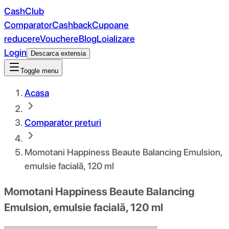
CashClub
Comparator
Cashback
Cupoane
reducere
Vouchere
Blog
Loializare
Login
Descarca extensia
Toggle menu
Acasa
Comparator preturi
Momotani Happiness Beaute Balancing Emulsion,
emulsie facială, 120 ml
Momotani Happiness Beaute Balancing
Emulsion, emulsie facială, 120 ml