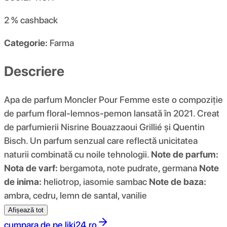
2 %
cashback
Categorie:
Farma
Descriere
Apa de parfum Moncler Pour Femme este o compoziție
de parfum floral-lemnos-pemon lansată în 2021. Creat
de parfumierii Nisrine Bouazzaoui Grillié și Quentin
Bisch. Un parfum senzual care reflectă unicitatea
naturii combinată cu noile tehnologii.
Note de parfum:
Nota de varf:
bergamota, note pudrate, germana
Note
de inima:
heliotrop, iasomie sambac
Note de baza:
ambra, cedru, lemn de santal, vanilie
Afișează tot
cumpara de pe
liki24.ro