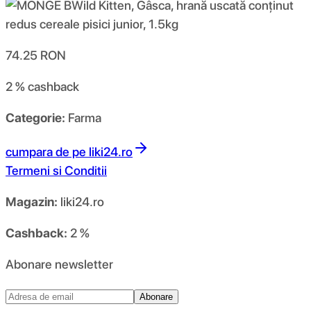
74.25
RON
2 %
cashback
Categorie:
Farma
cumpara de pe
liki24.ro
Termeni si Conditii
Magazin:
liki24.ro
Cashback:
2 %
Abonare newsletter
Abonare