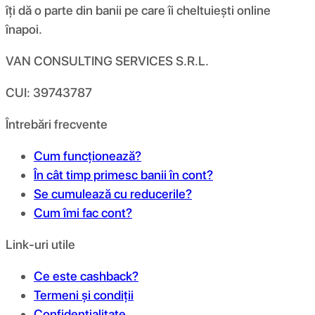
îți dă o parte din banii pe care îi cheltuiești online
înapoi.
VAN CONSULTING SERVICES S.R.L.
CUI: 39743787
Întrebări frecvente
Cum funcționează?
În cât timp primesc banii în cont?
Se cumulează cu reducerile?
Cum îmi fac cont?
Link-uri utile
Ce este cashback?
Termeni și condiții
Confidențialitate