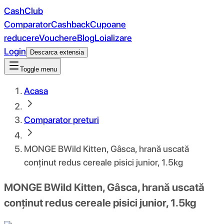
CashClub
Comparator
Cashback
Cupoane
reducere
Vouchere
Blog
Loializare
Login
Descarca extensia
Toggle menu
Acasa
Comparator preturi
MONGE BWild Kitten, Gâsca, hrană uscată
conținut redus cereale pisici junior, 1.5kg
MONGE BWild Kitten, Gâsca, hrană uscată
conținut redus cereale pisici junior, 1.5kg