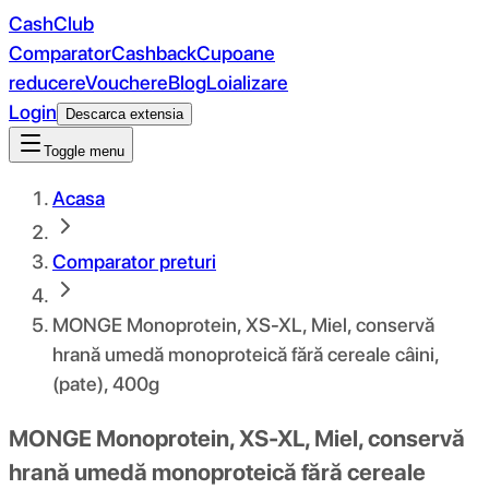
CashClub
Comparator
Cashback
Cupoane
reducere
Vouchere
Blog
Loializare
Login
Descarca extensia
Toggle menu
Acasa
Comparator preturi
MONGE Monoprotein, XS-XL, Miel, conservă
hrană umedă monoproteică fără cereale câini,
(pate), 400g
MONGE Monoprotein, XS-XL, Miel, conservă
hrană umedă monoproteică fără cereale