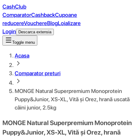
CashClub
Comparator
Cashback
Cupoane
reducere
Vouchere
Blog
Loializare
Login
Descarca extensia
Toggle menu
Acasa
Comparator preturi
MONGE Natural Superpremium Monoprotein
Puppy&Junior, XS-XL, Vită și Orez, hrană uscată
câini junior, 2.5kg
MONGE Natural Superpremium Monoprotein
Puppy&Junior, XS-XL, Vită și Orez, hrană