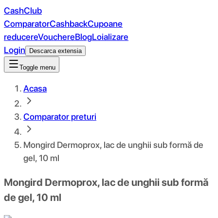
CashClub
Comparator
Cashback
Cupoane
reducere
Vouchere
Blog
Loializare
Login
Descarca extensia
Toggle menu
Acasa
Comparator preturi
Mongird Dermoprox, lac de unghii sub formă de
gel, 10 ml
Mongird Dermoprox, lac de unghii sub formă
de gel, 10 ml