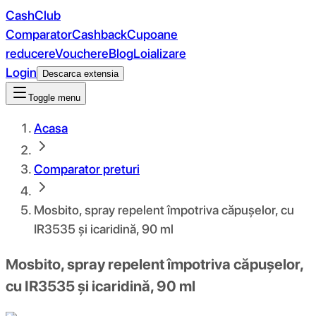
CashClub
Comparator
Cashback
Cupoane
reducere
Vouchere
Blog
Loializare
Login
Descarca extensia
Toggle menu
Acasa
Comparator preturi
Mosbito, spray repelent împotriva căpușelor, cu
IR3535 și icaridină, 90 ml
Mosbito, spray repelent împotriva căpușelor,
cu IR3535 și icaridină, 90 ml