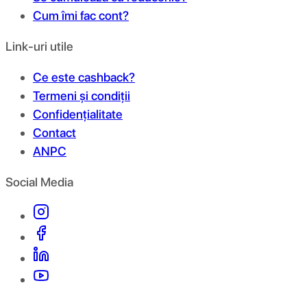
Cum îmi fac cont?
Link-uri utile
Ce este cashback?
Termeni și condiții
Confidențialitate
Contact
ANPC
Social Media