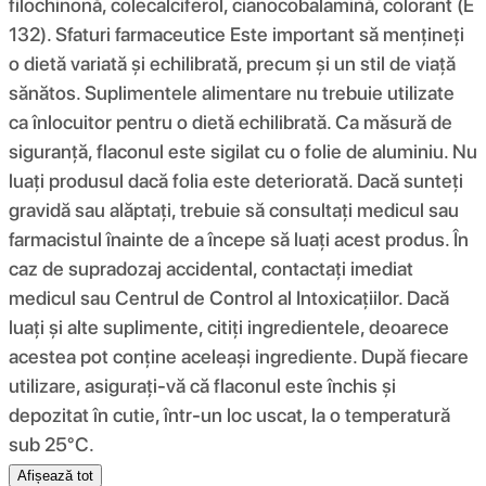
filochinonă, colecalciferol, cianocobalamină, colorant (E
132). Sfaturi farmaceutice Este important să mențineți
o dietă variată și echilibrată, precum și un stil de viață
sănătos. Suplimentele alimentare nu trebuie utilizate
ca înlocuitor pentru o dietă echilibrată. Ca măsură de
siguranță, flaconul este sigilat cu o folie de aluminiu. Nu
luați produsul dacă folia este deteriorată. Dacă sunteți
gravidă sau alăptați, trebuie să consultați medicul sau
farmacistul înainte de a începe să luați acest produs. În
caz de supradozaj accidental, contactați imediat
medicul sau Centrul de Control al Intoxicațiilor. Dacă
luați și alte suplimente, citiți ingredientele, deoarece
acestea pot conține aceleași ingrediente. După fiecare
utilizare, asigurați-vă că flaconul este închis și
depozitat în cutie, într-un loc uscat, la o temperatură
sub 25°C.
Afișează tot