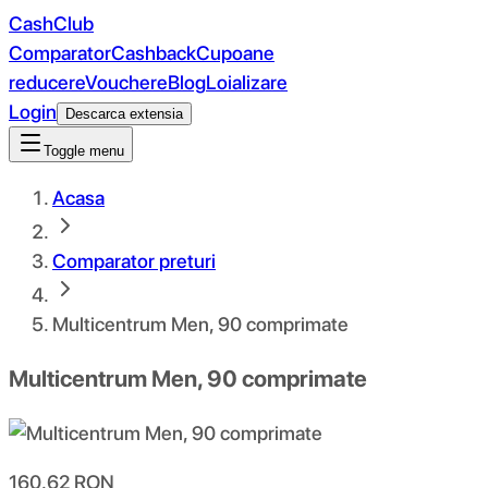
CashClub
Comparator
Cashback
Cupoane
reducere
Vouchere
Blog
Loializare
Login
Descarca extensia
Toggle menu
Acasa
Comparator preturi
Multicentrum Men, 90 comprimate
Multicentrum Men, 90 comprimate
160.62
RON