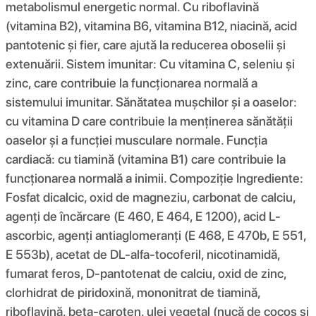
metabolismul energetic normal. Cu riboflavină
(vitamina B2), vitamina B6, vitamina B12, niacină, acid
pantotenic și fier, care ajută la reducerea oboselii și
extenuării. Sistem imunitar: Cu vitamina C, seleniu și
zinc, care contribuie la funcționarea normală a
sistemului imunitar. Sănătatea mușchilor și a oaselor:
cu vitamina D care contribuie la menținerea sănătății
oaselor și a funcției musculare normale. Funcția
cardiacă: cu tiamină (vitamina B1) care contribuie la
funcționarea normală a inimii. Compoziţie Ingrediente:
Fosfat dicalcic, oxid de magneziu, carbonat de calciu,
agenți de încărcare (E 460, E 464, E 1200), acid L-
ascorbic, agenți antiaglomeranți (E 468, E 470b, E 551,
E 553b), acetat de DL-alfa-tocoferil, nicotinamidă,
fumarat feros, D-pantotenat de calciu, oxid de zinc,
clorhidrat de piridoxină, mononitrat de tiamină,
riboflavină, beta-caroten, ulei vegetal (nucă de cocos și