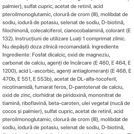
palmier), sulfat cupric, acetat de retinil, acid
pteroilmonoglutamic, clorură de crom (III), molibdat de
sodiu, iodură de potasiu, selenat de sodiu, D-biotină,
filochinonă, colecalciferol, cianocobalamină, colorant (E
132). Instrucțiuni de utilizare Luați 1 comprimat zilnic.
Nu depășiți doza zilnică recomandată. Ingrediente
Ingrediente: Fosfat dicalcic, oxid de magneziu,
carbonat de calciu, agenți de încărcare (E 460, E 464, E
1200), acid L-ascorbic, agenți antiaglomeranți (E 468, E
470b, E 551, E 553b), acetat de DL-alfa-tocoferil,
nicotinamidă, fumarat feros, D-pantotenat de calciu,
oxid de zinc, clorhidrat de piridoxină, mononitrat de
tiamină, riboflavină, beta-caroten, ulei vegetal (nucă de
cocos și palmier), sulfat cupric, acetat de retinil, acid
pteroilmonoglutamic, clorură de crom (III), molibdat de
sodiu, iodură de potasiu, selenat de sodiu, D-biotină,