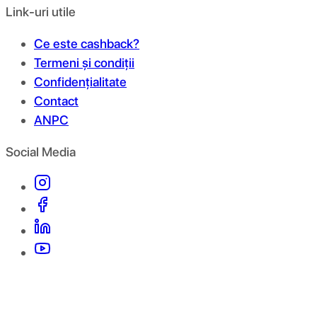
Link-uri utile
Ce este cashback?
Termeni și condiții
Confidențialitate
Contact
ANPC
Social Media