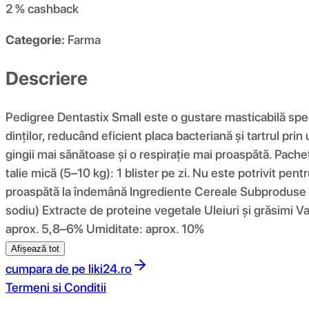
2 %
cashback
Categorie:
Farma
Descriere
Pedigree Dentastix Small este o gustare masticabilă speci
dinților, reducând eficient placa bacteriană și tartrul pr
gingii mai sănătoase și o respirație mai proaspătă. Pachetu
talie mică (5–10 kg): 1 blister pe zi. Nu este potrivit pe
proaspătă la îndemână Ingrediente Cereale Subproduse p
sodiu) Extracte de proteine ​​vegetale Uleiuri și grăsimi 
aprox. 5,8–6% Umiditate: aprox. 10%
Afișează tot
cumpara de pe
liki24.ro
Termeni si Conditii