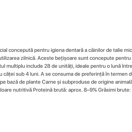
al concepută pentru igiena dentară a câinilor de talie mic
in utilizarea zilnică. Aceste bețișoare sunt concepute pentr
l multiplu include 28 de unități, ideale pentru o lună întrea
ntru căței sub 4 luni. A se consuma de preferință în termen 
e bază de plante Carne și subproduse de origine animală 
Valoare nutritivă Proteină brută: aprox. 8–9% Grăsimi brute