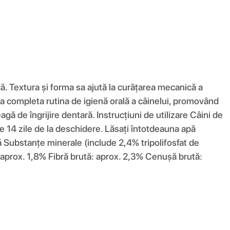
ă. Textura și forma sa ajută la curățarea mecanică a
u a completa rutina de igienă orală a câinelui, promovând
gă de îngrijire dentară. Instrucțiuni de utilizare Câini de
de 14 zile de la deschidere. Lăsați întotdeauna apă
Substanțe minerale (include 2,4% tripolifosfat de
: aprox. 1,8% Fibră brută: aprox. 2,3% Cenușă brută: