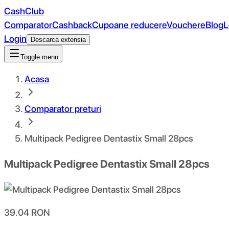
CashClub
Comparator
Cashback
Cupoane reducere
Vouchere
Blog
L
Login
Descarca extensia
Toggle menu
Acasa
Comparator preturi
Multipack Pedigree Dentastix Small 28pcs
Multipack Pedigree Dentastix Small 28pcs
39.04
RON