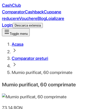
CashClub
Comparator
Cashback
Cupoane
reducere
Vouchere
Blog
Loializare
Login
Descarca extensia
Toggle menu
Acasa
Comparator preturi
Mumio purificat, 60 comprimate
Mumio purificat, 60 comprimate
73.14
RON