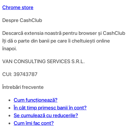
Chrome store
Despre CashClub
Descarcă extensia noastră pentru browser și CashClub
îți dă o parte din banii pe care îi cheltuiești online
înapoi.
VAN CONSULTING SERVICES S.R.L.
CUI: 39743787
Întrebări frecvente
Cum funcționează?
În cât timp primesc banii în cont?
Se cumulează cu reducerile?
Cum îmi fac cont?